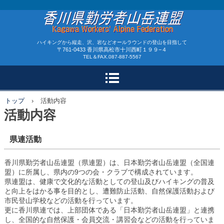
香川県勤労者山岳連盟
ハイキングから縦走、沢、岩などオールラウンドの登山を目指して
〒761-0433 香川県高松市十川西町１９９−４
TEL＆FAX.087-887-5567
トップ
›
活動内容
活動内容
県連活動
香川県勤労者山岳連盟（県連盟）は、日本勤労者山岳連盟（全国連
盟）に所属し、県内の9つの会・クラブで構成されています。
県連盟は、健康で文化的な活動としての登山及びハイキングの普及
と向上をはかる事を目的とし、遭難防止活動、自然保護活動および
市民登山学校などの活動を行っています。
更に香川県連では、上部団体である「日本勤労者山岳連盟」と連携
し、全国的な自然保護・会員交流・講習会などの活動を行っていま