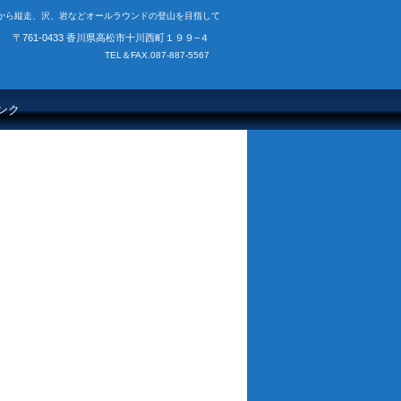
から縦走、沢、岩などオールラウンドの登山を目指して
〒761-0433 香川県高松市十川西町１９９−４
TEL＆FAX.087-887-5567
ンク