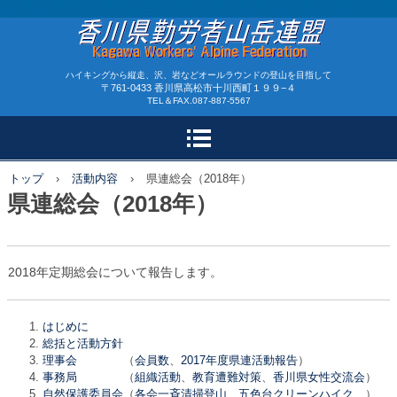
香川県勤労者山岳連盟
ハイキングから縦走、沢、岩などオールラウンドの登山を目指して
〒761-0433 香川県高松市十川西町１９９−４
TEL＆FAX.087-887-5567
トップ
›
活動内容
›
県連総会（2018年）
県連総会（2018年）
2018年定期総会について報告します。
はじめに
総括と活動方針
理事会
（
会員数
、
2017年度県連活動報告
）
事務局
（
組織活動
、
教育遭難対策
、
香川県女性交流会
）
自然保護委員会
（
各会一斉清掃登山
、
五色台クリーンハイク
）