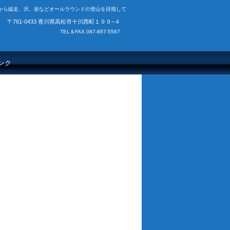
から縦走、沢、岩などオールラウンドの登山を目指して
〒761-0433 香川県高松市十川西町１９９−４
TEL＆FAX.087-887-5567
ンク