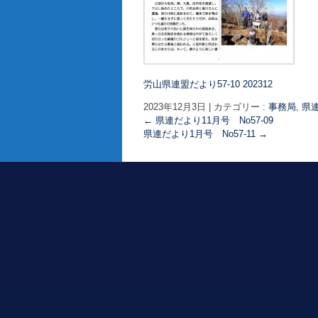
労山県連盟だより57-10 202312
2023年12月3日
|
カテゴリー :
事務局
,
県
←
県連だより11月号 No57-09
県連だより1月号 No57-11
→