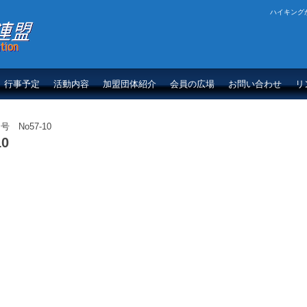
ハイキング
盟
行事予定
活動内容
加盟団体紹介
会員の広場
お問い合わせ
リ
 No57-10
0