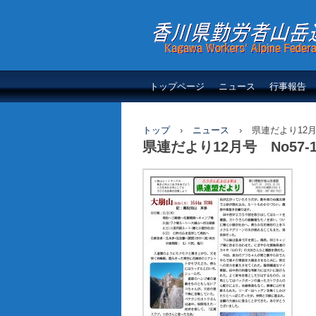
香川県勤労者山岳連
トップページ
ニュース
行事報告
トップ
›
ニュース
›
県連だより12月号
県連だより12月号 No57-1